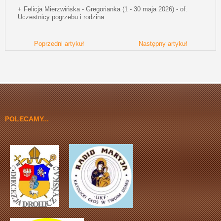
+ Felicja Mierzwińska - Gregorianka (1 - 30 maja 2026) - of.
Uczestnicy pogrzebu i rodzina
Poprzedni artykuł
Następny artykuł
POLECAMY...