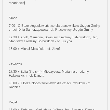
różańcowej
Środa
7.00 - O Boże błogosławieństwo dla pracowników Urzędu Gminy
z racji Dnia Samorządowca - of. Pracownicy Urzędu Gminy
17.30 + Adolf, Marianna, Bolesław z rodziny Falkowskich, Jan,
Stanisław z rodziny Borowskich - of. Lucyna
18.00 + Michał Niewiński - of. Józef
Czwartek
17.30 + Zofia (7 r. śm.), Mieczysław, Marianna z rodziny
Falkowskich - of. Danuta
18.00 - O Boże błogosławieństwo dla dzieci i wnuków - of.
Rodzice
Piątek
18.00 + Tadeusz, Władysława, Wiktor, Jan, Stefania, Piotr z